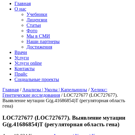
Главная
О нас
Учебники
Лицензии
Статьи
Фото
Мы в СМИ
Наши партнеры
Достижения
Врачи
Услуги
Услуги online
Контакты
Прайс
Социальные проекты
Главная
/
Анализы | Уколы | Капельницы
/
Хеликс:
Генетические исследования
/ LOC727677 (LOC727677).
Выявление мутации G(g.41686854)T (регуляторная область
гена)
LOC727677 (LOC727677). Выявление мутации
G(g.41686854)T (регуляторная область гена)