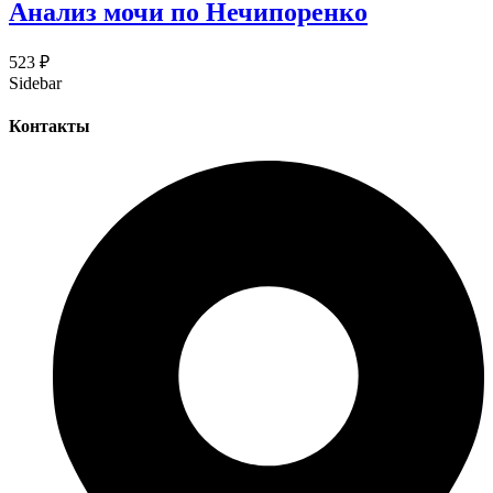
Анализ мочи по Нечипоренко
523
₽
Sidebar
Контакты