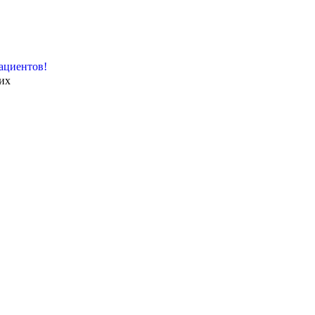
ациентов!
их