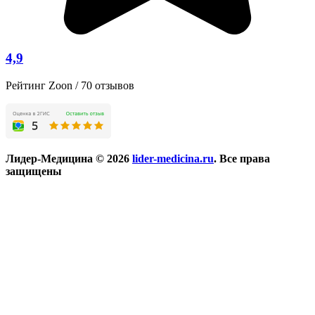
4,9
Рейтинг Zoon / 70 отзывов
Лидер-Медицина © 2026
lider-medicina.ru
. Все права
защищены
Разработка и продвижение сайтов
web-PROstranstvo.ru
Мы используем cookie-файлы для наилучшего представления
нашего сайта. Продолжая использовать этот сайт, вы
соглашаетесь с использованием cookie-файлов.
Внимание! Сайт обновляется. Возможны неточности -
рекомендуется уточнять информацию об услугах и их
стоимости по телефону приемной.
Хорошо