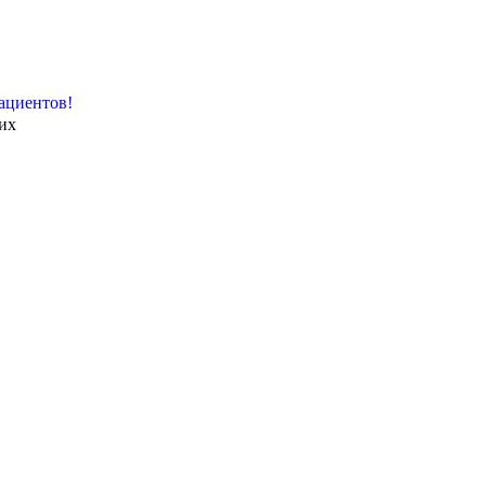
ациентов!
их