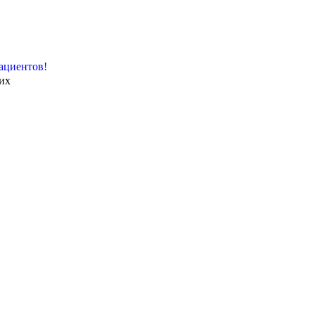
ациентов!
их