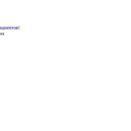
ациентов!
их