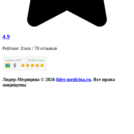
4,9
Рейтинг Zoon / 70 отзывов
Лидер-Медицина © 2026
lider-medicina.ru
. Все права
защищены
Разработка и продвижение сайтов
web-PROstranstvo.ru
Мы используем cookie-файлы для наилучшего представления
нашего сайта. Продолжая использовать этот сайт, вы
соглашаетесь с использованием cookie-файлов.
Внимание! Сайт обновляется. Возможны неточности -
рекомендуется уточнять информацию об услугах и их