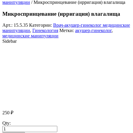
манипуляции
/ Микроспринцевание (ирригация) влагалища
Микроспринцевание (ирригация) влагалища
Арт.:
15.5.35
Категории:
Врач-акушер-гинеколог медицинские
манипуляции
,
Гинекология
Метки:
акушер-гинеколог
,
медицинские манипуляции
Sidebar
250
₽
Qty: