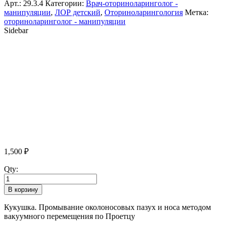
Арт.:
29.3.4
Категории:
Врач-оториноларинголог -
манипуляции
,
ЛОР детский
,
Оториноларингология
Метка:
оториноларинголог - манипуляции
Sidebar
1,500
₽
Qty:
В корзину
Кукушка. Промывание околоносовых пазух и носа методом
вакуумного перемещения по Проетцу