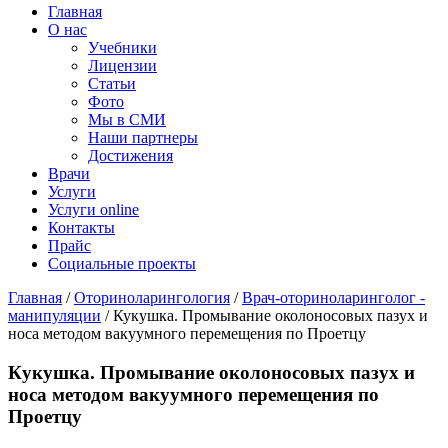
Главная
О нас
Учебники
Лицензии
Статьи
Фото
Мы в СМИ
Наши партнеры
Достижения
Врачи
Услуги
Услуги online
Контакты
Прайс
Социальные проекты
Главная
/
Оториноларингология
/
Врач-оториноларинголог -
манипуляции
/ Кукушка. Промывание околоносовых пазух и
носа методом вакуумного перемещения по Проетцу
Кукушка. Промывание околоносовых пазух и
носа методом вакуумного перемещения по
Проетцу