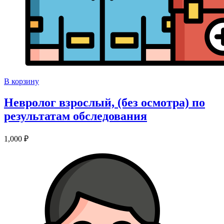
В корзину
Невролог взрослый, (без осмотра) по
результатам обследования
1,000
₽