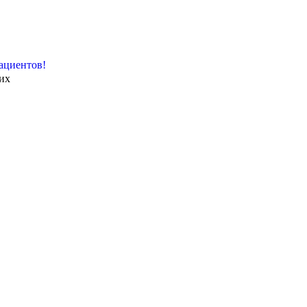
ациентов!
их