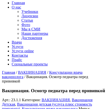
Главная
О нас
Учебники
Лицензии
Статьи
Фото
Мы в СМИ
Наши партнеры
Достижения
Врачи
Услуги
Услуги online
Контакты
Прайс
Социальные проекты
Главная
/
ВАКЦИНАЦИЯ
/
Консультации врача
вакцинолога
/ Вакцинация. Осмотр педиатра перед
прививкой
Вакцинация. Осмотр педиатра перед прививкой
Арт.:
23.1.1
Категории:
ВАКЦИНАЦИЯ
,
Вакцинация
Детская
,
Вакцинация детская (услуга плюс стоимость
препарата)
,
Консультации врача вакцинолога
Метка: