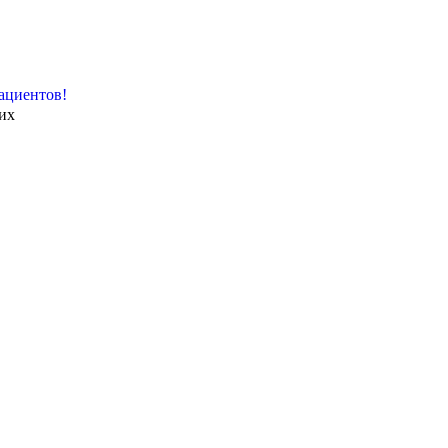
ациентов!
их