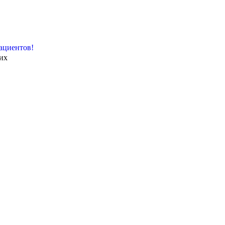
ациентов!
их