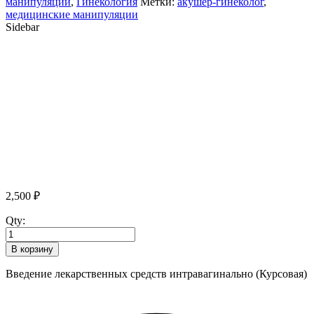
манипуляции
,
Гинекология
Метки:
акушер-гинеколог
,
медицинские манипуляции
Sidebar
2,500
₽
Qty:
В корзину
Введение лекарственных средств интравагинально (Курсовая)