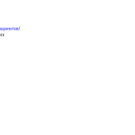
ациентов!
их