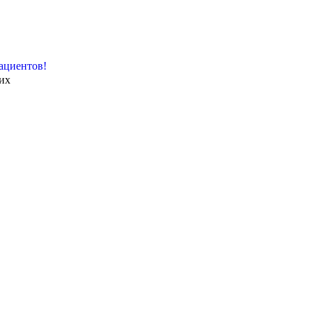
ациентов!
их