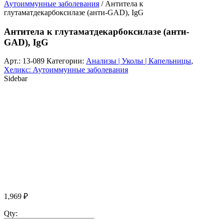
Аутоиммунные заболевания
/ Антитела к
глутаматдекарбоксилазе (анти-GAD), IgG
Антитела к глутаматдекарбоксилазе (анти-
GAD), IgG
Арт.:
13-089
Категории:
Анализы | Уколы | Капельницы
,
Хеликс: Аутоиммунные заболевания
Sidebar
1,969
₽
Qty: