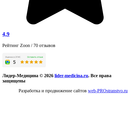
4,9
Рейтинг Zoon / 70 отзывов
Лидер-Медицина © 2026
lider-medicina.ru
. Все права
защищены
Разработка и продвижение сайтов
web-PROstranstvo.ru
Мы используем cookie-файлы для наилучшего представления
нашего сайта. Продолжая использовать этот сайт, вы
соглашаетесь с использованием cookie-файлов.
Внимание! Сайт обновляется. Возможны неточности -
рекомендуется уточнять информацию об услугах и их