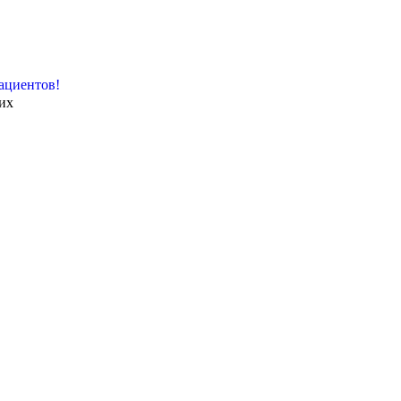
ациентов!
их