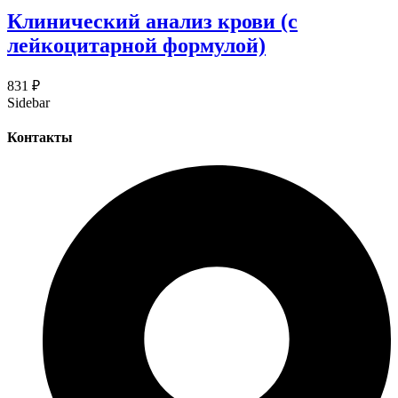
Клинический анализ крови (c
лейкоцитарной формулой)
831
₽
Sidebar
Контакты