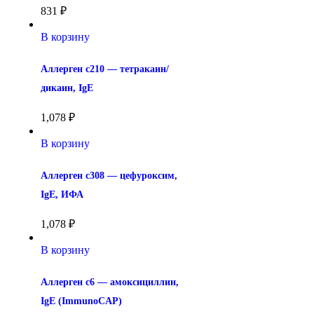
831
₽
В корзину
Аллерген c210 — тетракаин/
дикаин, IgE
1,078
₽
В корзину
Аллерген c308 — цефуроксим, 
IgE, ИФА
1,078
₽
В корзину
Аллерген c6 — амоксициллин, 
IgE (ImmunoCAP)