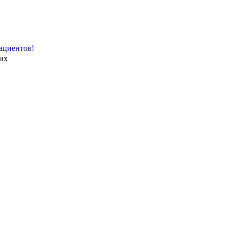
ациентов!
их