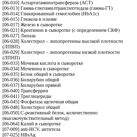
[06-010] Аспартатаминотрансфераза (АСТ)
[06-013] Гамма-глютамилтранспептидаза (гамма-ГТ)
[06-014] Гликированный гемоглобин (HbA1c)
[06-015] Глюкоза в плазме
[06-017] Железо в сыворотке
[06-021] Креатинин в сыворотке (с определением СКФ)
[06-027] Липаза
[06-028] Холестерол – липопротеины высокой плотности
(ЛПВП)
[06-029] Холестерол – липопротеины низкой плотности
(ЛПНП)
[06-033] Мочевая кислота в сыворотке
[06-034] Мочевина в сыворотке
[06-035] Белок общий в сыворотке
[06-036] Билирубин общий
[06-037] Билирубин прямой
[06-040] Трансферрин
[06-041] Триглицериды
[06-045] Фосфатаза щелочная общая
[06-048] Холестерол общий
[06-050] С-реактивный белок, количественно
(высокочувствительный метод)
[06-064] Калий в сыворотке
[07-009] anti-HCV, антитела
[07-025] HBsAg