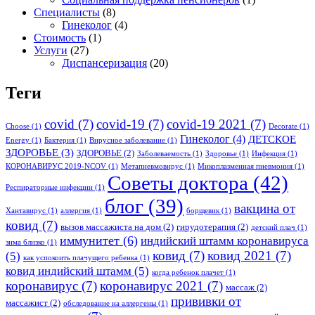
Специалисты
(8)
Гинеколог
(4)
Стоимость
(1)
Услуги
(27)
Диспансеризация
(20)
Теги
covid
(7)
covid-19
(7)
covid-19 2021
(7)
Choose
(1)
Decorate
(1)
Гинеколог
(4)
ДЕТСКОЕ
Energy
(1)
Бактерия
(1)
Вирусное заболевание
(1)
ЗДОРОВЬЕ
(3)
ЗДОРОВЬЕ
(2)
Заболеваемость
(1)
Здоровье
(1)
Инфекция
(1)
КОРОНАВИРУС 2019-NCOV
(1)
Метапневмовирус
(1)
Микоплазменная пневмония
(1)
Советы доктора
(42)
Респираторные инфекции
(1)
блог
(39)
вакцина от
Хантавирус
(1)
аллергия
(1)
борщевик
(1)
ковид
(7)
вызов массажиста на дом
(2)
гирудотерапия
(2)
детский плач
(1)
иммунитет
(6)
индийский штамм коронавируса
зима близко
(1)
ковид
(7)
ковид 2021
(7)
(5)
как успокоить плачущего ребенка
(1)
ковид индийский штамм
(5)
когда ребенок плачет
(1)
коронавирус
(7)
коронавирус 2021
(7)
массаж
(2)
прививки от
массажист
(2)
обследование на аллергены
(1)