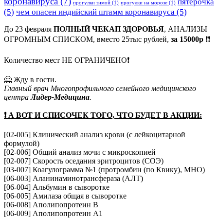
коронавируса
(7)
пятёрочка
прогулки зимой
(1)
прогулки на морозе
(1)
(5)
чем опасен индийский штамм коронавируса
(5)
До 23 февраля
ПОЛНЫЙ ЧЕКАП ЗДОРОВЬЯ
, АНАЛИЗЫ
ОГРОМНЫМ СПИСКОМ, вместо 25тыс рублей,
за 15000р
❗️❗️
Количество мест НЕ ОГРАНИЧЕНО❗️
🤗 Жду в гости.
Главный врач Многопрофильного семейного медицинского
центра
Лидер-Медицина
.
❗️ А ВОТ И СПИСОЧЕК ТОГО, ЧТО БУДЕТ В АКЦИИ:
[02-005] Клинический анализ крови (c лейкоцитарной
формулой)
[02-006] Общий анализ мочи с микроскопией
[02-007] Скорость оседания эритроцитов (СОЭ)
[03-007] Коагулограмма №1 (протромбин (по Квику), МНО)
[06-003] Аланинаминотрансфераза (АЛТ)
[06-004] Альбумин в сыворотке
[06-005] Амилаза общая в сыворотке
[06-008] Аполипопротеин B
[06-009] Аполипопротеин A1