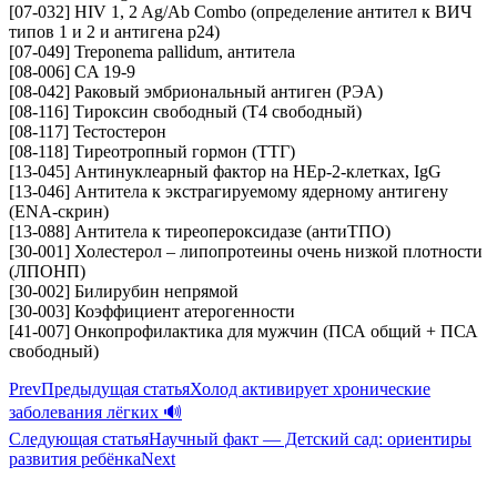
[07-032] HIV 1, 2 Ag/Ab Combo (определение антител к ВИЧ
типов 1 и 2 и антигена p24)
[07-049] Treponema pallidum, антитела
[08-006] CA 19-9
[08-042] Раковый эмбриональный антиген (РЭА)
[08-116] Тироксин свободный (Т4 свободный)
[08-117] Тестостерон
[08-118] Тиреотропный гормон (ТТГ)
[13-045] Антинуклеарный фактор на HEp-2-клетках, IgG
[13-046] Антитела к экстрагируемому ядерному антигену
(ENA-скрин)
[13-088] Антитела к тиреопероксидазе (антиТПО)
[30-001] Холестерол – липопротеины очень низкой плотности
(ЛПОНП)
[30-002] Билирубин непрямой
[30-003] Коэффициент атерогенности
[41-007] Онкопрофилактика для мужчин (ПСА общий + ПСА
свободный)
Prev
Предыдущая статья
Холод активирует хронические
заболевания лёгких 🔊
Следующая статья
Научный факт — Детский сад: ориентиры
развития ребёнка
Next