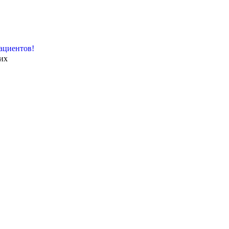
ациентов!
их