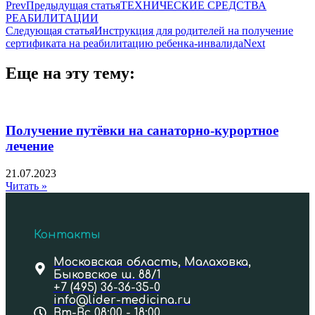
Prev
Предыдущая статья
ТЕХНИЧЕСКИЕ СРЕДСТВА
РЕАБИЛИТАЦИИ
Следующая статья
Инструкция для родителей на получение
сертификата на реабилитацию ребенка-инвалида
Next
Еще на эту тему:
Получение путёвки на санаторно-курортное
лечение
21.07.2023
Читать »
Контакты
Московская область, Малаховка,
Быковское ш. 88/1
+7 (495) 36-36-35-0
info@lider-medicina.ru
Вт-Вс 08:00 - 18:00