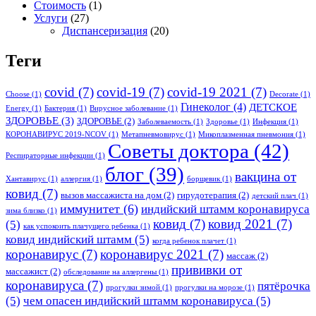
Стоимость
(1)
Услуги
(27)
Диспансеризация
(20)
Теги
covid
(7)
covid-19
(7)
covid-19 2021
(7)
Choose
(1)
Decorate
(1)
Гинеколог
(4)
ДЕТСКОЕ
Energy
(1)
Бактерия
(1)
Вирусное заболевание
(1)
ЗДОРОВЬЕ
(3)
ЗДОРОВЬЕ
(2)
Заболеваемость
(1)
Здоровье
(1)
Инфекция
(1)
КОРОНАВИРУС 2019-NCOV
(1)
Метапневмовирус
(1)
Микоплазменная пневмония
(1)
Советы доктора
(42)
Респираторные инфекции
(1)
блог
(39)
вакцина от
Хантавирус
(1)
аллергия
(1)
борщевик
(1)
ковид
(7)
вызов массажиста на дом
(2)
гирудотерапия
(2)
детский плач
(1)
иммунитет
(6)
индийский штамм коронавируса
зима близко
(1)
ковид
(7)
ковид 2021
(7)
(5)
как успокоить плачущего ребенка
(1)
ковид индийский штамм
(5)
когда ребенок плачет
(1)
коронавирус
(7)
коронавирус 2021
(7)
массаж
(2)
прививки от
массажист
(2)
обследование на аллергены
(1)
коронавируса
(7)
пятёрочка
прогулки зимой
(1)
прогулки на морозе
(1)
(5)
чем опасен индийский штамм коронавируса
(5)