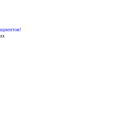
ациентов!
их