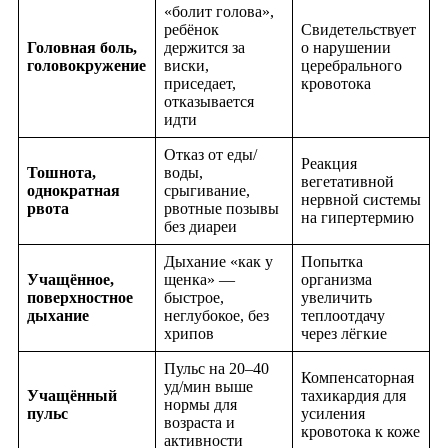
«болит голова»,
ребёнок
Свидетельствует
Головная боль,
держится за
о нарушении
головокружение
виски,
церебрального
приседает,
кровотока
отказывается
идти
Отказ от еды/
Реакция
Тошнота,
воды,
вегетативной
однократная
срыгивание,
нервной системы
рвота
рвотные позывы
на гипертермию
без диареи
Дыхание «как у
Попытка
Учащённое,
щенка» —
организма
поверхностное
быстрое,
увеличить
дыхание
неглубокое, без
теплоотдачу
хрипов
через лёгкие
Пульс на 20–40
Компенсаторная
уд/мин выше
Учащённый
тахикардия для
нормы для
пульс
усиления
возраста и
кровотока к коже
активности