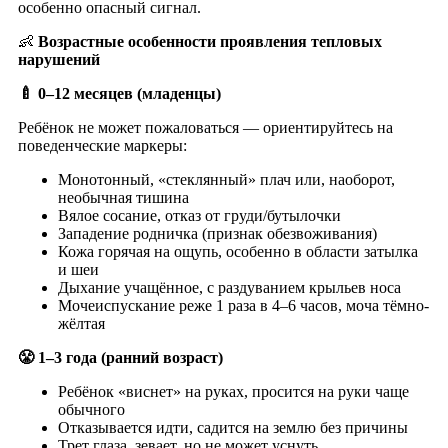
особенно опасный сигнал.
👶
Возрастные особенности проявления тепловых
нарушений
🍼 0–12 месяцев (младенцы)
Ребёнок не может пожаловаться — ориентируйтесь на
поведенческие маркеры:
Монотонный, «стеклянный» плач или, наоборот,
необычная тишина
Вялое сосание, отказ от груди/бутылочки
Западение родничка (признак обезвоживания)
Кожа горячая на ощупь, особенно в области затылка
и шеи
Дыхание учащённое, с раздуванием крыльев носа
Мочеиспускание реже 1 раза в 4–6 часов, моча тёмно-
жёлтая
😤 1–3 года (ранний возраст)
Ребёнок «виснет» на руках, просится на руки чаще
обычного
Отказывается идти, садится на землю без причины
Трет глаза, зевает, но не может уснуть