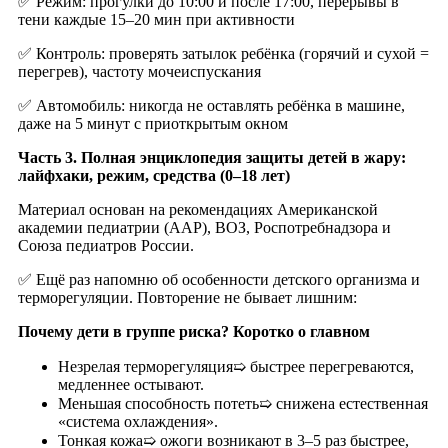
✅ Режим: прогулки до 10:00 и после 17:00, перерывы в
тени каждые 15–20 мин при активности
✅ Контроль: проверять затылок ребёнка (горячий и сухой =
перегрев), частоту мочеиспускания
✅ Автомобиль: никогда не оставлять ребёнка в машине,
даже на 5 минут с приоткрытым окном
Часть 3.
Полная энциклопедия защиты детей в жару:
лайфхаки, режим, средства (0–18 лет)
Материал основан на рекомендациях Американской
академии педиатрии (AAP), ВОЗ, Роспотребнадзора и
Союза педиатров России.
✅ Ещё раз напомню об особенности детского организма и
терморегуляции. Повторение не бывает лишним:
Почему дети в группе риска? Коротко о главном
Незрелая терморегуляция➯ быстрее перегреваются,
медленнее остывают.
Меньшая способность потеть➯ снижена естественная
«система охлаждения».
Тонкая кожа➯ ожоги возникают в 3–5 раз быстрее,