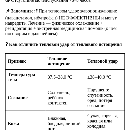
🔴 Отсутствие мочеиспускания >6–8 часов
📌 Запомните:
❗
При тепловом ударе жаропонижающие
(парацетамол, ибупрофен) НЕ ЭФФЕКТИВНЫ и могут
навредить. Лечение — физическое охлаждение +
регидратация + экстренная медицинская помощь (о чём
поговорим в дальнейшем).
❓ Как отличить тепловой удар от теплового истощения
Тепловое
Признак
Тепловой удар
истощение
Температура
37,5–38,0 °C
≥38–40,0 °C
тела
Нарушено:
Сохранено,
спутанность,
Сознание
ребёнок
бред, потеря
контактен
сознания
Сухая, горячая,
Влажная,
красная
или
Кожа
бледная, липкий
холодная,
пот