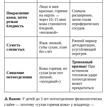
Лицо и шея
красные, горячие
Сначала
Покраснение
на ощупь →
расширение,
кожи, затем
через 10–15 мин
затем спазм
резкая
кожа становится
периферических
бледность
бледной,
сосудов
«восковой»
Ранний маркер
Язык липкий,
Сухость
дегидратации,
губы сухие, плач
слизистых
усугубляющей
без слёз
перегрев
Тревожный
признак!
При
Кожа горячая, но
истинном
Снижение
сухая (или пот
тепловом ударе
потоотделения
липкий,
потоотделение
«холодный»)
может
прекратиться
⚠️
Важно
: У детей до 3 лет потоотделение физиологически
слабее — поэтому «сухая горячая кожа» у младенца —