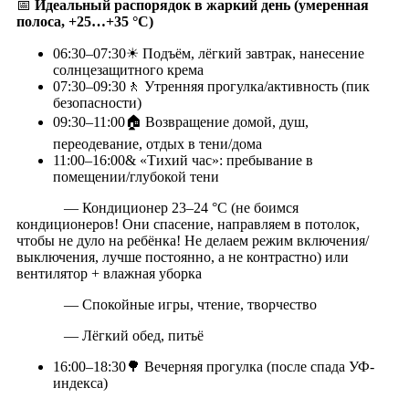
📅
Идеальный распорядок в жаркий день (умеренная
полоса, +25…+35 °C)
06:30–07:30☀ Подъём, лёгкий завтрак, нанесение
солнцезащитного крема
07:30–09:30🚶‍ Утренняя прогулка/активность (пик
безопасности)
09:30–11:00🏠 Возвращение домой, душ,
переодевание, отдых в тени/дома
11:00–16:00& «Тихий час»: пребывание в
помещении/глубокой тени
— Кондиционер 23–24 °С (не боимся
кондиционеров! Они спасение, направляем в потолок,
чтобы не дуло на ребёнка! Не делаем режим включения/
выключения, лучше постоянно, а не контрастно) или
вентилятор + влажная уборка
— Спокойные игры, чтение, творчество
— Лёгкий обед, питьё
16:00–18:30🌳 Вечерняя прогулка (после спада УФ-
индекса)