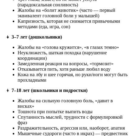
(парадоксальная сонливость)
Жалобы на «болит животик» (часто — первый
эквивалент головной боли у малышей)
Капризность, которая не снимается привычными
методами (еда, игра, сон)
👧
3–7 лет (дошкольники)
Жалобы на «голова кружится», «в глазах темно»
Неуклюжесть, шаткая походка (нарушение
координации)
Замедленная реакция на вопросы, «тормозит»
Отказывается пить, хотя раньше любил воду
Кожа на лбу и шее горячая, но руки/ноги могут быть
прохладными
👦
7–18 лет (школьники и подростки)
Жалобы на сильную головную боль, «давит в
висках»
Тошнота при попытке выпить воды
Спутанность мыслей, трудности с формулировкой
фраз
Раздражительность, агрессия или, наоборот, апатия
Мышечные судороги (часто в икрах) — предвестник