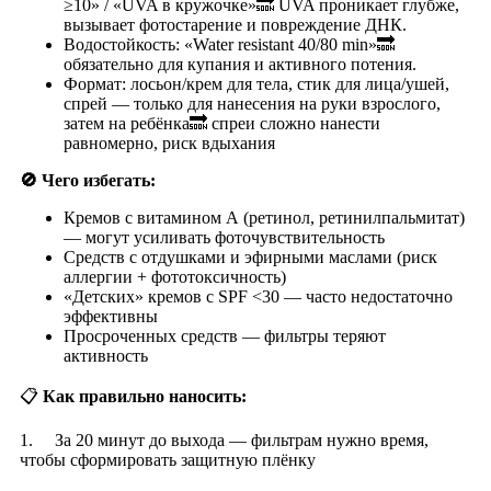
≥10» / «UVA в кружочке»🔜 UVA проникает глубже,
вызывает фотостарение и повреждение ДНК.
Водостойкость: «Water resistant 40/80 min»🔜
обязательно для купания и активного потения.
Формат: лосьон/крем для тела, стик для лица/ушей,
спрей — только для нанесения на руки взрослого,
затем на ребёнка🔜 спреи сложно нанести
равномерно, риск вдыхания
🚫
Чего избегать:
Кремов с витамином А (ретинол, ретинилпальмитат)
— могут усиливать фоточувствительность
Средств с отдушками и эфирными маслами (риск
аллергии + фототоксичность)
«Детских» кремов с SPF <30 — часто недостаточно
эффективны
Просроченных средств — фильтры теряют
активность
📋
Как правильно наносить:
1. За 20 минут до выхода — фильтрам нужно время,
чтобы сформировать защитную плёнку