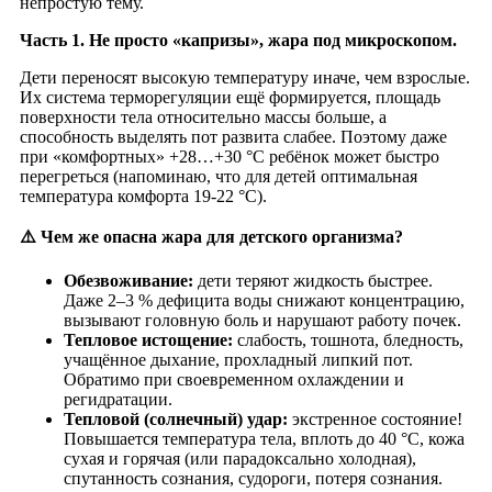
непростую тему.
Часть 1. Не просто «капризы», жара под микроскопом.
Дети переносят высокую температуру иначе, чем взрослые.
Их система терморегуляции ещё формируется, площадь
поверхности тела относительно массы больше, а
способность выделять пот развита слабее. Поэтому даже
при «комфортных» +28…+30 °C ребёнок может быстро
перегреться (напоминаю, что для детей оптимальная
температура комфорта 19-22 °C).
⚠️ Чем же опасна жара для детского организма?
Обезвоживание:
дети теряют жидкость быстрее.
Даже 2–3 % дефицита воды снижают концентрацию,
вызывают головную боль и нарушают работу почек.
Тепловое истощение:
слабость, тошнота, бледность,
учащённое дыхание, прохладный липкий пот.
Обратимо при своевременном охлаждении и
регидратации.
Тепловой (солнечный) удар:
экстренное состояние!
Повышается температура тела, вплоть до 40 °C, кожа
сухая и горячая (или парадоксально холодная),
спутанность сознания, судороги, потеря сознания.