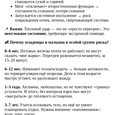
становится сухой и горячей
Мозг «отключает» второстепенные функции →
спутанность сознания, потеря сознания
Запускается системное воспаление → риск
повреждения почек, печени, свёртывающей системы
📌
Важно
: Тепловой удар — это не «просто перегрев». Это
неотложное состояние
, требующее экстренной помощи.
👶 Почему младенцы и малыши в особой группе риска?
0–6 мес.
Потовые железы почти не работают; не могут
сказать «мне жарко». Перегрев развивается незаметно, за
15–20 минут.
6–12 мес.
Начинают ползать/ходить → больше активности,
но терморегуляция ещё незрелая. Дети в этом возрасте
быстро устают, не распознают жажду.
1–3 года.
Активны, любопытны, но не чувствуют «границ»
усталости. В итоге, без контроля взрослых могут
«заиграться» до теплового истощения.
3–7 лет.
Учатся осознавать тело, но ещё не умеют
планировать отдых. Нужны внешние «напоминания»:
вода, тень, паузы.