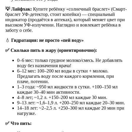
💡
Лайфхак:
Купите ребёнку «солнечный браслет» (Смарт-
браслет УФ-детектор, стоит копейки) — специальный
индикатор (продаётся в аптеках), который меняет цвет при
высоком УФ-излучении. Наглядно и вовлекает ребёнка в
заботу о себе.
💧
Гидратация: не просто «пей воду»
✅
Сколько пить в жару (ориентировочно):
0–6 мес: только грудное молоко/смесь. Не добавлять
воду без назначения врача!
6–12 мес: 100–200 мл воды в сутки + молоко.
Предлагать воду после каждого кормления, при
плаче, потении.
1–3 года: ~950 мл жидкости в сутки. +100–150 мл
каждые 30–40 мин активности.
4–8 лет; ~1,2 л. +150–200 мл каждые 30 мин.
9–13 лет: ~1,6–1,9 л. +200–250 мл каждые 20–30 мин.
14–18 лет: ~2–2,5 л. +250–300 мл каждые 20 мин при
нагрузке.
✅
Что пить: