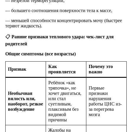
— незрелой терморегуляции,
— большего соотношения поверхности тела к массе,
— меньшей способности концентрировать мочу (быстрее
теряют жидкость).
📋
Ранние признаки теплового удара: чек-лист для
родителей
Общие симптомы (все возрасты)
Как
Почему это
Признак
проявляется
важно
Ребёнок «как
тряпочка», не
Первые
Необычная
хочет двигаться,
признаки
вялость или,
или стал
нарушения
наоборот, резкое
суетливым,
работы ЦНС из-
возбуждение
плаксивым без
за перегрева
видимой
мозга
причины
Жалобы на