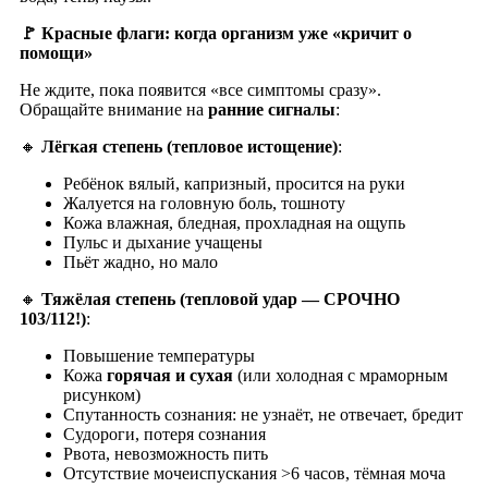
🚩 Красные флаги: когда организм уже «кричит о
помощи»
Не ждите, пока появится «все симптомы сразу».
Обращайте внимание на
ранние сигналы
:
🔸
Лёгкая степень (тепловое истощение)
:
Ребёнок вялый, капризный, просится на руки
Жалуется на головную боль, тошноту
Кожа влажная, бледная, прохладная на ощупь
Пульс и дыхание учащены
Пьёт жадно, но мало
🔸
Тяжёлая степень (тепловой удар — СРОЧНО
103/112!)
:
Повышение температуры
Кожа
горячая и сухая
(или холодная с мраморным
рисунком)
Спутанность сознания: не узнаёт, не отвечает, бредит
Судороги, потеря сознания
Рвота, невозможность пить
Отсутствие мочеиспускания >6 часов, тёмная моча