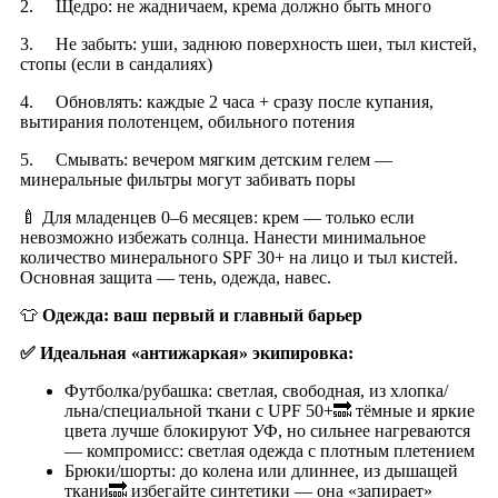
2. Щедро: не жадничаем, крема должно быть много
3. Не забыть: уши, заднюю поверхность шеи, тыл кистей,
стопы (если в сандалиях)
4. Обновлять: каждые 2 часа + сразу после купания,
вытирания полотенцем, обильного потения
5. Смывать: вечером мягким детским гелем —
минеральные фильтры могут забивать поры
🍼 Для младенцев 0–6 месяцев: крем — только если
невозможно избежать солнца. Нанести минимальное
количество минерального SPF 30+ на лицо и тыл кистей.
Основная защита — тень, одежда, навес.
👕
Одежда: ваш первый и главный барьер
✅
Идеальная «антижаркая» экипировка:
Футболка/рубашка: светлая, свободная, из хлопка/
льна/специальной ткани с UPF 50+🔜 тёмные и яркие
цвета лучше блокируют УФ, но сильнее нагреваются
— компромисс: светлая одежда с плотным плетением
Брюки/шорты: до колена или длиннее, из дышащей
ткани🔜 избегайте синтетики — она «запирает»