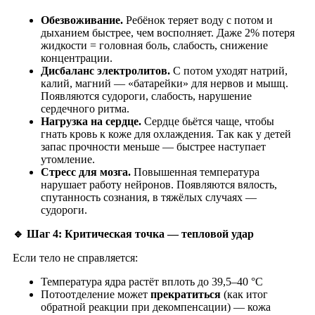
Обезвоживание.
Ребёнок теряет воду с потом и
дыханием быстрее, чем восполняет. Даже 2% потеря
жидкости = головная боль, слабость, снижение
концентрации.
Дисбаланс электролитов.
С потом уходят натрий,
калий, магний — «батарейки» для нервов и мышц.
Появляются судороги, слабость, нарушение
сердечного ритма.
Нагрузка на сердце.
Сердце бьётся чаще, чтобы
гнать кровь к коже для охлаждения. Так как у детей
запас прочности меньше — быстрее наступает
утомление.
Стресс для мозга.
Повышенная температура
нарушает работу нейронов. Появляются вялость,
спутанность сознания, в тяжёлых случаях —
судороги.
🔹 Шаг 4: Критическая точка — тепловой удар
Если тело не справляется:
Температура ядра растёт вплоть до 39,5–40 °C
Потоотделение может
прекратиться
(как итог
обратной реакции при декомпенсации) — кожа