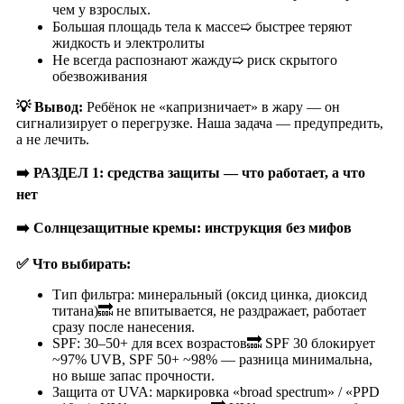
чем у взрослых.
Большая площадь тела к массе➯ быстрее теряют
жидкость и электролиты
Не всегда распознают жажду➯ риск скрытого
обезвоживания
💡
Вывод:
Ребёнок не «капризничает» в жару — он
сигнализирует о перегрузке. Наша задача — предупредить,
а не лечить.
➡️ РАЗДЕЛ 1: средства защиты — что работает, а что
нет
➡️ Солнцезащитные кремы: инструкция без мифов
✅
Что выбирать:
Тип фильтра: минеральный (оксид цинка, диоксид
титана)🔜 не впитывается, не раздражает, работает
сразу после нанесения.
SPF: 30–50+ для всех возрастов🔜 SPF 30 блокирует
~97% UVB, SPF 50+ ~98% — разница минимальна,
но выше запас прочности.
Защита от UVA: маркировка «broad spectrum» / «PPD