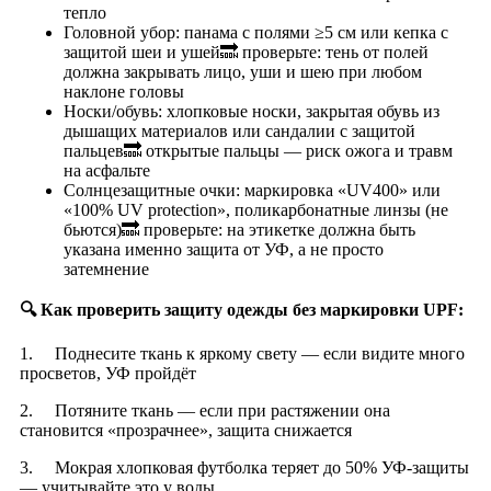
тепло
Головной убор: панама с полями ≥5 см или кепка с
защитой шеи и ушей🔜 проверьте: тень от полей
должна закрывать лицо, уши и шею при любом
наклоне головы
Носки/обувь: хлопковые носки, закрытая обувь из
дышащих материалов или сандалии с защитой
пальцев🔜 открытые пальцы — риск ожога и травм
на асфальте
Солнцезащитные очки: маркировка «UV400» или
«100% UV protection», поликарбонатные линзы (не
бьются)🔜 проверьте: на этикетке должна быть
указана именно защита от УФ, а не просто
затемнение
🔍
Как проверить защиту одежды без маркировки UPF:
1. Поднесите ткань к яркому свету — если видите много
просветов, УФ пройдёт
2. Потяните ткань — если при растяжении она
становится «прозрачнее», защита снижается
3. Мокрая хлопковая футболка теряет до 50% УФ-защиты
— учитывайте это у воды