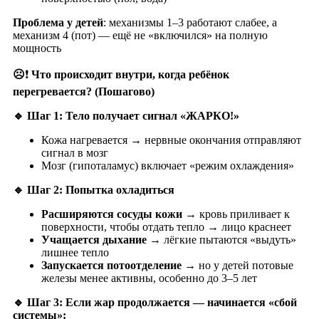
Проблема у детей
: механизмы 1–3 работают слабее, а
механизм 4 (пот) — ещё не «включился» на полную
мощность
☹️
❗️
Что происходит внутри, когда ребёнок
перегревается? (Пошагово)
🔹 Шаг 1: Тело получает сигнал «ЖАРКО!»
Кожа нагревается → нервные окончания отправляют
сигнал в мозг
Мозг (гипоталамус) включает «режим охлаждения»
🔹 Шаг 2: Попытка охладиться
Расширяются сосуды кожи
→ кровь приливает к
поверхности, чтобы отдать тепло → лицо краснеет
Учащается дыхание
→ лёгкие пытаются «выдуть»
лишнее тепло
Запускается потоотделение
→ но у детей потовые
железы менее активны, особенно до 3–5 лет
🔹 Шаг 3: Если жар продолжается — начинается «сбой
системы»: