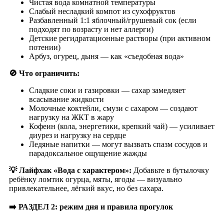
Чистая вода комнатной температуры
Слабый несладкий компот из сухофруктов
Разбавленный 1:1 яблочный/грушевый сок (если
подходят по возрасту и нет аллерги)
Детские регидратационные растворы (при активном
потении)
Арбуз, огурец, дыня — как «съедобная вода»
🚫
Что ограничить:
Сладкие соки и газировки — сахар замедляет
всасывание жидкости
Молочные коктейли, смузи с сахаром — создают
нагрузку на ЖКТ в жару
Кофеин (кола, энергетики, крепкий чай) — усиливает
диурез и нагрузку на сердце
Ледяные напитки — могут вызвать спазм сосудов и
парадоксальное ощущение жажды
💡
Лайфхак «Вода с характером»:
Добавьте в бутылочку
ребёнку ломтик огурца, мяты, ягоды — визуально
привлекательнее, лёгкий вкус, но без сахара.
➡️ РАЗДЕЛ 2: режим дня и правила прогулок