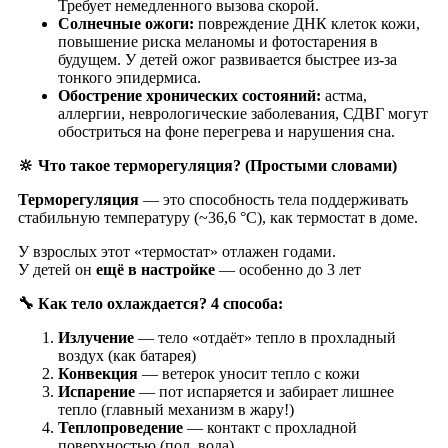
Требует немедленного вызова скорой.
Солнечные ожоги:
повреждение ДНК клеток кожи,
повышение риска меланомы и фотостарения в
будущем. У детей ожог развивается быстрее из-за
тонкого эпидермиса.
Обострение хронических состояний:
астма,
аллергии, неврологические заболевания, СДВГ могут
обостриться на фоне перегрева и нарушения сна.
🔆 Что такое терморегуляция? (Простыми словами)
Терморегуляция
— это способность тела поддерживать
стабильную температуру (~36,6 °C), как термостат в доме.
У взрослых этот «термостат» отлажен годами.
У детей он
ещё в настройке
— особенно до 3 лет
🔧 Как тело охлаждается? 4 способа:
Излучение
— тело «отдаёт» тепло в прохладный
воздух (как батарея)
Конвекция
— ветерок уносит тепло с кожи
Испарение
— пот испаряется и забирает лишнее
тепло (главный механизм в жару!)
Теплопроведение
— контакт с прохладной
поверхностью (пол, вода)