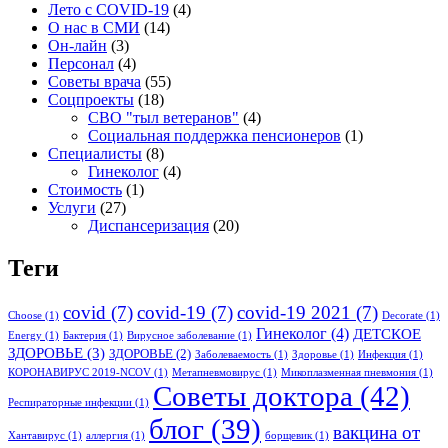
Лето с COVID-19
(4)
О нас в СМИ
(14)
Он-лайн
(3)
Персонал
(4)
Советы врача
(55)
Соцпроекты
(18)
СВО "тыл ветеранов"
(4)
Социальная поддержка пенсионеров
(1)
Специалисты
(8)
Гинеколог
(4)
Стоимость
(1)
Услуги
(27)
Диспансеризация
(20)
Теги
covid
(7)
covid-19
(7)
covid-19 2021
(7)
Choose
(1)
Decorate
(1)
Гинеколог
(4)
ДЕТСКОЕ
Energy
(1)
Бактерия
(1)
Вирусное заболевание
(1)
ЗДОРОВЬЕ
(3)
ЗДОРОВЬЕ
(2)
Заболеваемость
(1)
Здоровье
(1)
Инфекция
(1)
КОРОНАВИРУС 2019-NCOV
(1)
Метапневмовирус
(1)
Микоплазменная пневмония
(1)
Советы доктора
(42)
Респираторные инфекции
(1)
блог
(39)
вакцина от
Хантавирус
(1)
аллергия
(1)
борщевик
(1)