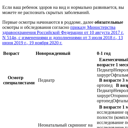
Если ваш ребенок здоров на вид и нормально развивается, вы
можете не распознать скрытых заболеваний.
Первые осмотры начинаются в роддоме, далее
обязательные
осмотры и обследования согласно
приказу Министерства
здравоохранения Российской Федерации от 10 августа 2017 г.
N 514н, с изменениями и дополнениями от 3 июля 2018 г., 13
июня 2019 г., 19 ноября 2020 г.
Возраст
Новорожденный
0-1 год
Ежемесячный
возрасте 1 мес
ПедиатрНеврол
хирургОфтальм
Осмотр
Педиатр
В возрасте 3 
специалистами
ортопед
В воз
ПедиатрНеврол
хирургОторино
ортопедОфтал
В возрасте 1 
исследование 
полости (компл
исследование п
Неонатальный скрининг на
исследование т