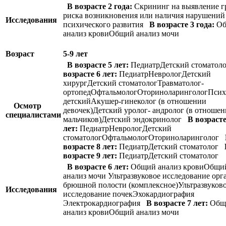
В возрасте 2 года:
Скрининг на выявление 
риска возникновения или наличия нарушений
Исследования
психического развития
В возрасте 3 года:
Об
анализ кровиОбщий анализ мочи
Возраст
5-9 лет
В возрасте 5 лет:
ПедиатрДетский стомато
возрасте 6 лет:
ПедиатрНеврологДетский
хирургДетский стоматологТравматолог-
ортопедОфтальмологОториноларингологПсих
детскийАкушер-гинеколог (в отношении
Осмотр
девочек)Детский уролог- андролог (в отноше
специалистами
мальчиков)Детский эндокринолог
В возрасте
лет:
ПедиатрНеврологДетский
стоматологОфтальмологОториноларинголог
возрасте 8 лет:
ПедиатрДетский стоматолог
возрасте 9 лет:
ПедиатрДетский стоматоло
В возрасте 6 лет:
Общий анализ кровиОбщи
анализ мочи Ультразвуковое исследование орг
брюшной полости (комплексное)Ультразвуков
Исследования
исследование почекЭхокардиография
Электрокардиография
В возрасте 7 лет:
Общ
анализ кровиОбщий анализ мочи