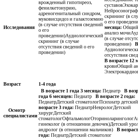
врожденный гипотиреоз,
суставовЭхока
фенилкетонурию,
Нейросонограф
адреногенитальный синдром,
скрининг (в сл
муковисцидоз и галактоземию
о его проведе
(в случае отсутствия сведений
Исследования
месяца:
Общий 
о его
анализ мочиАу
проведении)Аудиологический
(в случае отсут
скрининг (в случае
проведении)
В
отсутствия сведений о его
Аудиологически
проведении)
отсутствия све
В возрасте 12 
кровиОбщий ан
Электрокарди
Возраст
1-4 года
В возрасте 1 года 3 месяца:
Педиатр
В возр
года 6 месяцев:
Педиатр
В возрасте 2 года:
ПедиатрДетский стоматологПсихиатр детск
возрасте 3 года:
ПедиатрНеврологДетский
Осмотр
хирургДетский
специалистами
стоматологОфтальмологОториноларингологА
гинеколог (в отношении девочек)Детский уро
андролог (в отношении мальчиков)
В возраст
года:
ПедиатрДетский стоматолог