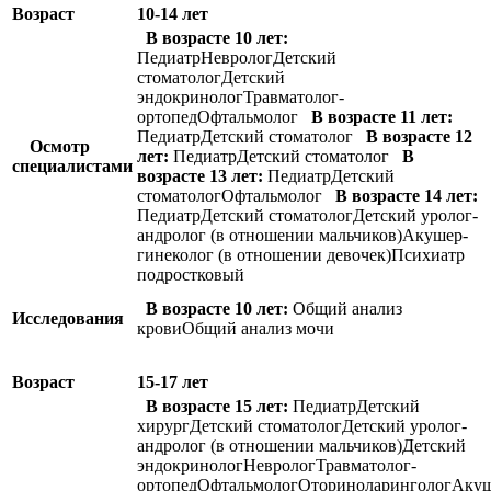
Возраст
10-14 лет
В возрасте 10 лет:
ПедиатрНеврологДетский
стоматологДетский
эндокринологТравматолог-
ортопедОфтальмолог
В возрасте 11 лет:
ПедиатрДетский стоматолог
В возрасте 12
Осмотр
лет:
ПедиатрДетский стоматолог
В
специалистами
возрасте 13 лет:
ПедиатрДетский
стоматологОфтальмолог
В возрасте 14 лет:
ПедиатрДетский стоматологДетский уролог-
андролог (в отношении мальчиков)Акушер-
гинеколог (в отношении девочек)Психиатр
подростковый
В возрасте 10 лет:
Общий анализ
Исследования
кровиОбщий анализ мочи
Возраст
15-17 лет
В возрасте 15 лет:
ПедиатрДетский
хирургДетский стоматологДетский уролог-
андролог (в отношении мальчиков)Детский
эндокринологНеврологТравматолог-
ортопедОфтальмологОториноларингологАкуш