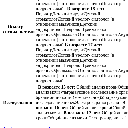
гинеколог (в отношении девочек)Психиатр
подростковый
В возрасте 16 лет:
ПедиатрДетский хирургДетский
стоматологДетский уролог- андролог (в
отношении мальчиков)Детский
Осмотр
эндокринологНеврологТравматолог-
специалистами
ортопедОфтальмологОториноларингологАкуш
гинеколог (в отношении девочек)Психиатр
подростковый
В возрасте 17 лет:
ПедиатрДетский хирургДетский
стоматологДетский уролог- андролог (в
отношении мальчиков)Детский
эндокринологНеврологТравматолог-
ортопедОфтальмологОториноларингологАкуш
гинеколог (в отношении девочек)Психиатр
подростковый
В возрасте 15 лет:
Общий анализ кровиОбщ
анализ мочиУльтразвуковое исследование орг
брюшной полости (комплексное)Ультразвуков
Исследования
исследование почекЭлектрокардиография
В
возрасте 16 лет:
Общий анализ кровиОбщий
анализ мочи
В возрасте 17 лет:
Общий анали
кровиОбщий анализ мочи Электрокардиогра