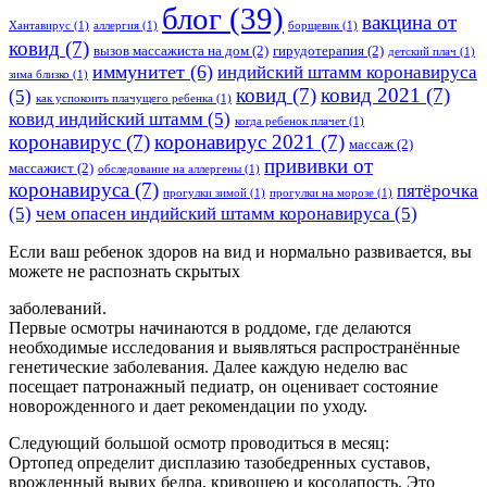
блог
(39)
вакцина от
Хантавирус
(1)
аллергия
(1)
борщевик
(1)
ковид
(7)
вызов массажиста на дом
(2)
гирудотерапия
(2)
детский плач
(1)
иммунитет
(6)
индийский штамм коронавируса
зима близко
(1)
ковид
(7)
ковид 2021
(7)
(5)
как успокоить плачущего ребенка
(1)
ковид индийский штамм
(5)
когда ребенок плачет
(1)
коронавирус
(7)
коронавирус 2021
(7)
массаж
(2)
прививки от
массажист
(2)
обследование на аллергены
(1)
коронавируса
(7)
пятёрочка
прогулки зимой
(1)
прогулки на морозе
(1)
(5)
чем опасен индийский штамм коронавируса
(5)
Если ваш ребенок здоров на вид и нормально развивается, вы
можете не распознать скрытых
заболеваний.
Первые осмотры начинаются в роддоме, где делаются
необходимые исследования и выявляться распространённые
генетические заболевания. Далее каждую неделю вас
посещает патронажный педиатр, он оценивает состояние
новорожденного и дает рекомендации по уходу.
Следующий большой осмотр проводиться в месяц:
Ортопед определит дисплазию тазобедренных суставов,
врожденный вывих бедра, кривошею и косолапость. Это