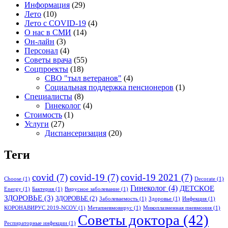
Информация
(29)
Лето
(10)
Лето с COVID-19
(4)
О нас в СМИ
(14)
Он-лайн
(3)
Персонал
(4)
Советы врача
(55)
Соцпроекты
(18)
СВО "тыл ветеранов"
(4)
Социальная поддержка пенсионеров
(1)
Специалисты
(8)
Гинеколог
(4)
Стоимость
(1)
Услуги
(27)
Диспансеризация
(20)
Теги
covid
(7)
covid-19
(7)
covid-19 2021
(7)
Choose
(1)
Decorate
(1)
Гинеколог
(4)
ДЕТСКОЕ
Energy
(1)
Бактерия
(1)
Вирусное заболевание
(1)
ЗДОРОВЬЕ
(3)
ЗДОРОВЬЕ
(2)
Заболеваемость
(1)
Здоровье
(1)
Инфекция
(1)
КОРОНАВИРУС 2019-NCOV
(1)
Метапневмовирус
(1)
Микоплазменная пневмония
(1)
Советы доктора
(42)
Респираторные инфекции
(1)