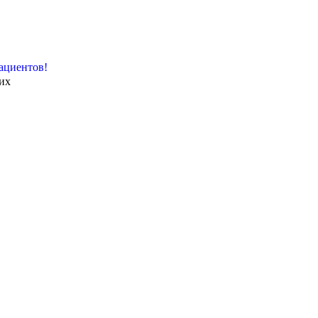
ациентов!
их