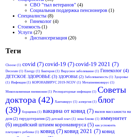
СВО "тыл ветеранов"
(4)
Социальная поддержка пенсионеров
(1)
Специалисты
(8)
Гинеколог
(4)
Стоимость
(1)
Услуги
(27)
Диспансеризация
(20)
Теги
covid
(7)
covid-19
(7)
covid-19 2021
(7)
Choose
(1)
Гинеколог
(4)
Decorate
(1)
Energy
(1)
Бактерия
(1)
Вирусное заболевание
(1)
ДЕТСКОЕ ЗДОРОВЬЕ
(3)
ЗДОРОВЬЕ
(2)
Заболеваемость
(1)
Здоровье
(1)
Инфекция
(1)
КОРОНАВИРУС 2019-NCOV
(1)
Метапневмовирус
(1)
Советы
Микоплазменная пневмония
(1)
Респираторные инфекции
(1)
доктора
(42)
блог
Хантавирус
(1)
аллергия
(1)
(39)
вакцина от ковид
(7)
вызов массажиста на
борщевик
(1)
иммунитет
дом
(2)
гирудотерапия
(2)
детский плач
(1)
зима близко
(1)
(6)
индийский штамм коронавируса
(5)
как успокоить
ковид
(7)
ковид 2021
(7)
ковид
плачущего ребенка
(1)