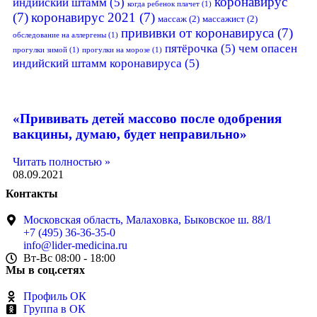
коронавирус
индийский штамм
(5)
когда ребенок плачет
(1)
(7)
коронавирус 2021
(7)
массаж
(2)
массажист
(2)
прививки от коронавируса
(7)
обследование на аллергены
(1)
пятёрочка
(5)
чем опасен
прогулки зимой
(1)
прогулки на морозе
(1)
индийский штамм коронавируса
(5)
«Прививать детей массово после одобрения
вакцины, думаю, будет неправильно»
Читать полностью »
08.09.2021
Контакты
Московская область, Малаховка, Быковское ш. 88/1
+7 (495) 36-36-35-0
info@lider-medicina.ru
Вт-Вс 08:00 - 18:00
Мы в соц.сетях
Профиль ОК
Группа в ОК