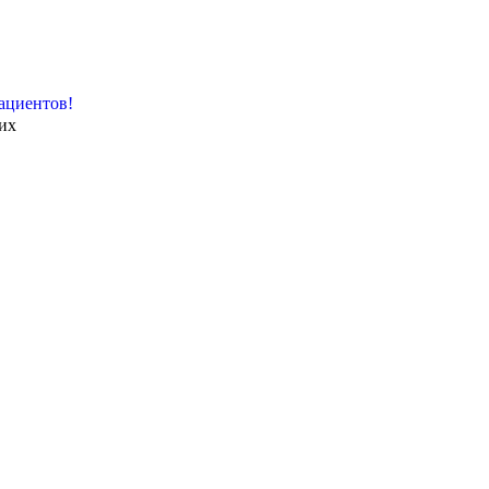
ациентов!
их