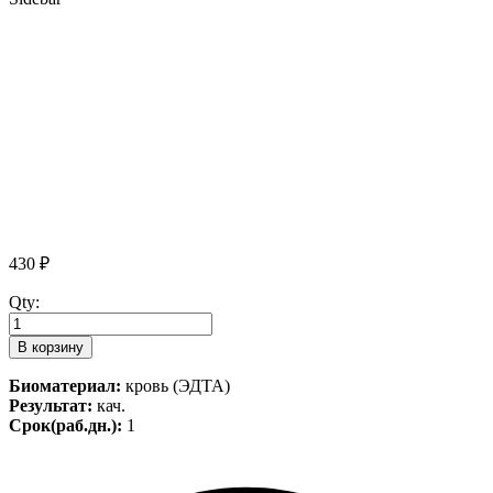
430
₽
Qty:
В корзину
Биоматериал:
кровь (ЭДТА)
Результат:
кач.
Срок(раб.дн.):
1