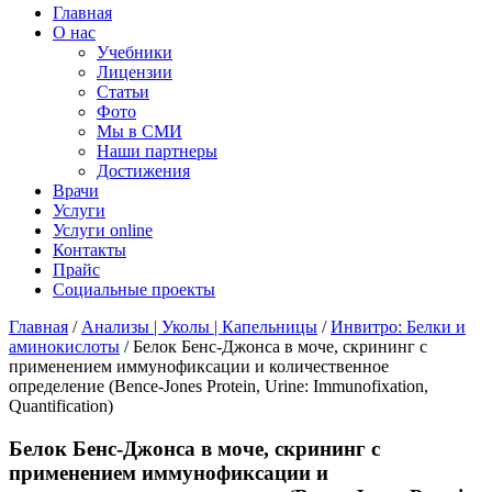
Главная
О нас
Учебники
Лицензии
Статьи
Фото
Мы в СМИ
Наши партнеры
Достижения
Врачи
Услуги
Услуги online
Контакты
Прайс
Социальные проекты
Главная
/
Анализы | Уколы | Капельницы
/
Инвитро: Белки и
аминокислоты
/ Белок Бенс-Джонса в моче, скрининг с
применением иммунофиксации и количественное
определение (Bence-Jones Protein, Urine: Immunofixation,
Quantification)
Белок Бенс-Джонса в моче, скрининг с
применением иммунофиксации и