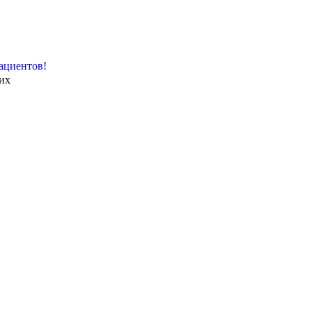
ациентов!
их