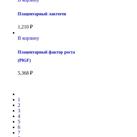
Плацентарный лактоген
1,210
₽
В корзину
Плацентарный фактор роста 
(PlGF)
5,368
₽
1
2
3
4
5
6
7