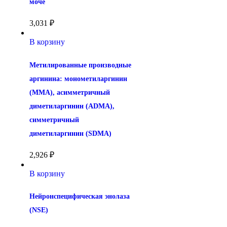
моче
3,031
₽
В корзину
Метилированные производные 
аргинина: монометиларгинин 
(MMA), асимметричный 
диметиларгинин (ADMA), 
симметричный 
диметиларгинин (SDMA)
2,926
₽
В корзину
Нейронспецифическая энолаза 
(NSE)