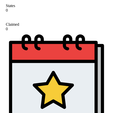
States
0
Claimed
0