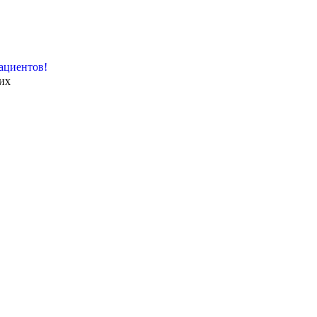
ациентов!
их