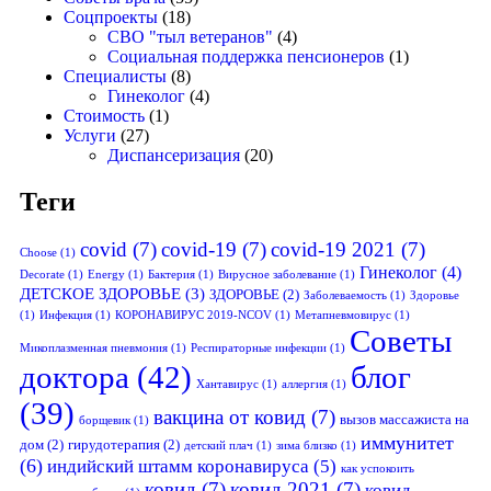
Соцпроекты
(18)
СВО "тыл ветеранов"
(4)
Социальная поддержка пенсионеров
(1)
Специалисты
(8)
Гинеколог
(4)
Стоимость
(1)
Услуги
(27)
Диспансеризация
(20)
Теги
covid
(7)
covid-19
(7)
covid-19 2021
(7)
Choose
(1)
Гинеколог
(4)
Decorate
(1)
Energy
(1)
Бактерия
(1)
Вирусное заболевание
(1)
ДЕТСКОЕ ЗДОРОВЬЕ
(3)
ЗДОРОВЬЕ
(2)
Заболеваемость
(1)
Здоровье
(1)
Инфекция
(1)
КОРОНАВИРУС 2019-NCOV
(1)
Метапневмовирус
(1)
Советы
Микоплазменная пневмония
(1)
Респираторные инфекции
(1)
доктора
(42)
блог
Хантавирус
(1)
аллергия
(1)
(39)
вакцина от ковид
(7)
вызов массажиста на
борщевик
(1)
иммунитет
дом
(2)
гирудотерапия
(2)
детский плач
(1)
зима близко
(1)
(6)
индийский штамм коронавируса
(5)
как успокоить
ковид
(7)
ковид 2021
(7)
ковид