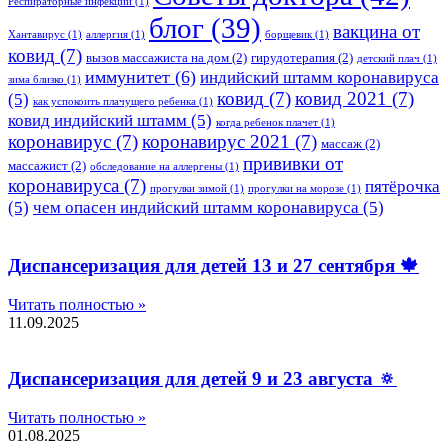
Респираторные инфекции
(1)
блог
(39)
вакцина от
Хантавирус
(1)
аллергия
(1)
борщевик
(1)
ковид
(7)
вызов массажиста на дом
(2)
гирудотерапия
(2)
детский плач
(1)
иммунитет
(6)
индийский штамм коронавируса
зима близко
(1)
ковид
(7)
ковид 2021
(7)
(5)
как успокоить плачущего ребенка
(1)
ковид индийский штамм
(5)
когда ребенок плачет
(1)
коронавирус
(7)
коронавирус 2021
(7)
массаж
(2)
прививки от
массажист
(2)
обследование на аллергены
(1)
коронавируса
(7)
пятёрочка
прогулки зимой
(1)
прогулки на морозе
(1)
(5)
чем опасен индийский штамм коронавируса
(5)
Диспансеризация для детей 13 и 27 сентября 🍁
Читать полностью »
11.09.2025
Диспансеризация для детей 9 и 23 августа 🔅
Читать полностью »
01.08.2025