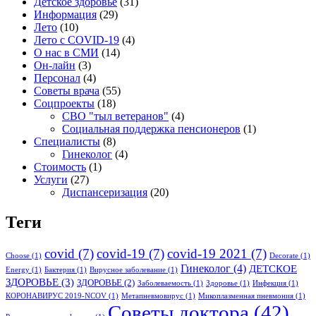
Детское здоровье
(31)
Информация
(29)
Лето
(10)
Лето с COVID-19
(4)
О нас в СМИ
(14)
Он-лайн
(3)
Персонал
(4)
Советы врача
(55)
Соцпроекты
(18)
СВО "тыл ветеранов"
(4)
Социальная поддержка пенсионеров
(1)
Специалисты
(8)
Гинеколог
(4)
Стоимость
(1)
Услуги
(27)
Диспансеризация
(20)
Теги
covid
(7)
covid-19
(7)
covid-19 2021
(7)
Choose
(1)
Decorate
(1)
Гинеколог
(4)
ДЕТСКОЕ
Energy
(1)
Бактерия
(1)
Вирусное заболевание
(1)
ЗДОРОВЬЕ
(3)
ЗДОРОВЬЕ
(2)
Заболеваемость
(1)
Здоровье
(1)
Инфекция
(1)
КОРОНАВИРУС 2019-NCOV
(1)
Метапневмовирус
(1)
Микоплазменная пневмония
(1)
Советы доктора
(42)