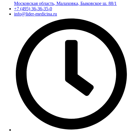
Московская область, Малаховка, Быковское ш. 88/1
+7 (495) 36-36-35-0
info@lider-medicina.ru